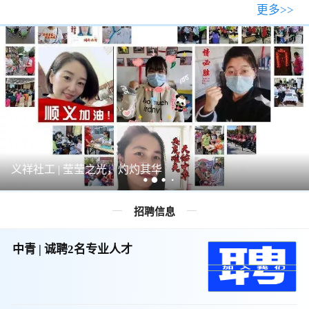
更多>>
义祥社工 | 莹莹之光，灼灼其华
招聘信息
中青 | 诚聘2名专业人才