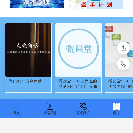
微电影：点亮角落
微课堂： 社区为本的
微课堂： 社
反贫困社会工作-文军
买服务项目
容和流程
首页
精品课程
联系我们
我的