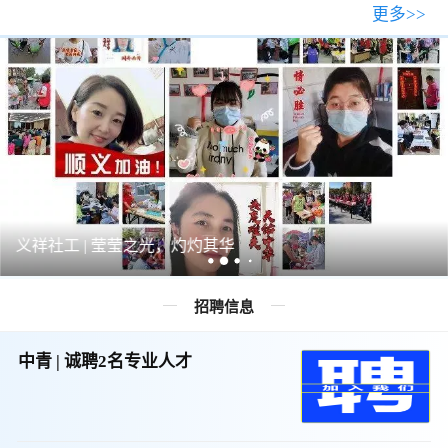
更多>>
义祥社工 | 莹莹之光，灼灼其华
招聘信息
中青 | 诚聘2名专业人才