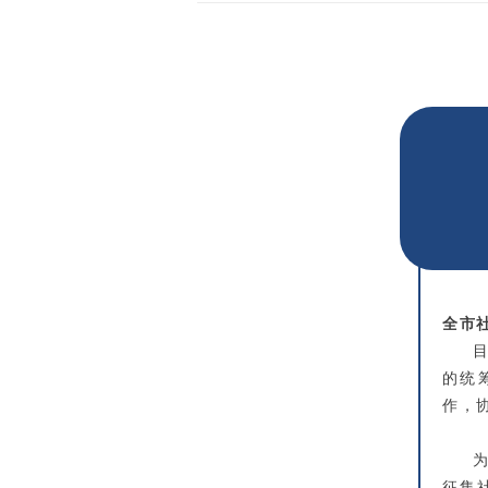
全市
的统
作，
征集