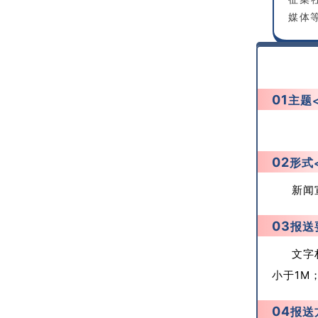
媒体
01
主题
02
形式
新闻
03
报送
文字
小于1M
04
报送