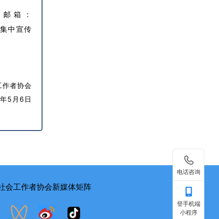
定邮箱：
行集中宣传
工作者协会
2年5月6日
򡂔
电话咨询
社会工作者协会
新媒体
矩阵
登手机端
小程序