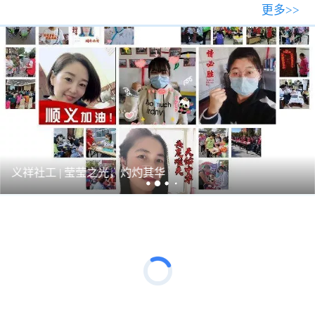
更多>>
义祥社工 | 莹莹之光，灼灼其华
招聘信息
中青 | 诚聘2名专业人才